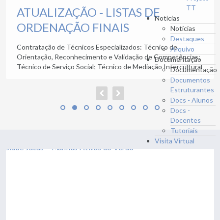
TT
ATUALIZAÇÃO - LISTAS DE
Notícias
ORDENAÇÃO FINAIS
Notícias
Destaques
Contratação de Técnicos Especializados: Técnico de
Arquivo
Orientação, Reconhecimento e Validação de Competências;
Documentação
Técnico de Serviço Social; Técnico de Mediação Intercultural
Documentação
Documentos
Estruturantes
Docs - Alunos
Docs -
Docentes
Tutoriais
Visita Virtual