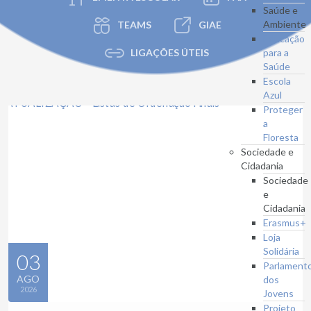
Saúde e
Ambiente
TEAMS
GIAE
Educação
LIGAÇÕES ÚTEIS
para a
Saúde
Escola
Azul
Proteger
a
Floresta
Sociedade e
Cidadania
Sociedade
e
Cidadania
Erasmus+
Loja
Solidária
03
Parlament
AGO
dos
2026
Jovens
Projeto