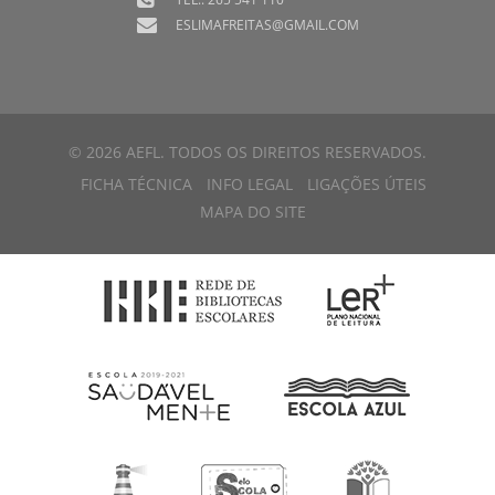
ESLIMAFREITAS@GMAIL.COM
© 2026 AEFL. TODOS OS DIREITOS RESERVADOS.
FICHA TÉCNICA
INFO LEGAL
LIGAÇÕES ÚTEIS
MAPA DO SITE