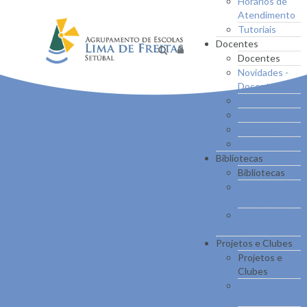
Horários de
Atendimento
Tutoriais
Docentes
Docentes
Novidades -
Docentes
Concursos
Formação
Recursos
Tutoriais
Bibliotecas
Bibliotecas
Equipa e
Horários
Blogue das
Bibliotecas
Projetos e Clubes
Projetos e
Clubes
Novidades -
Proj. e Clubes