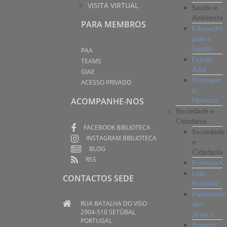
VISITA VIRTUAL
Saúde e
Ambiente
PARA MEMBROS
Educação
para a
Saúde
PAA
Escola
TEAMS
Azul
GIAE
Proteger
ACESSO PRIVADO
a
Floresta
ACOMPANHE-NOS
Sociedade e
Cidadania
FACEBOOK BIBLIOTECA
Sociedade
INSTAGRAM BIBLIOTECA
e
BLOG
Cidadania
RSS
Erasmus+
Loja
CONTACTOS SEDE
Solidária
Parlament
RUA BATALHA DO VISO
dos
2904-510 SETÚBAL
Jovens
PORTUGAL
Projeto