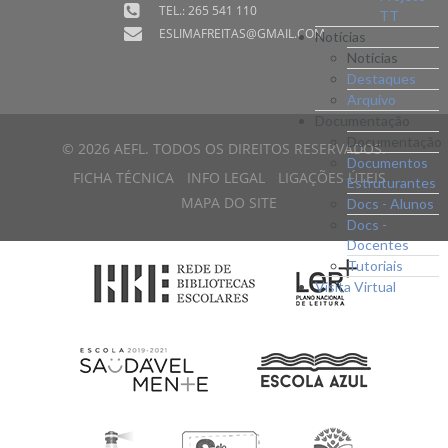
TEL.: 265 541 110
TT
ESLIMAFREITAS@GMAIL.COM
Notícias
Notícias
Destaques
Arquivo
Documentação
Documentação
© 2026 AEFL. TODOS OS DIREITOS RESERVADOS.
Documentos
FICHA TÉCNICA
INFO LEGAL
LIGAÇÕES ÚTEIS
Estruturantes
MAPA DO SITE
Docs - Alunos
Docs -
Docentes
Tutoriais
Visita Virtual