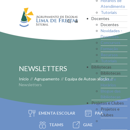
Horários de
Atendimento
Tutoriais
Docentes
Docentes
Novidades -
Docentes
Concursos
Formação
Recursos
Tutoriais
NEWSLETTERS
Bibliotecas
Bibliotecas
Início
//
Agrupamento
//
Equipa de Autoavaliação
//
Equipa e
Newsletters
Horários
Blogue das
Bibliotecas
Projetos e Clubes
Projetos e
EMENTA ESCOLAR
PAA
Clubes
Novidades -
TEAMS
GIAE
Proj. e Clubes