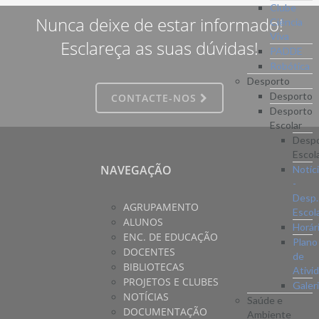
Clube
Nunca deixe de estar informado!
Ciência
Viva
Esclareça as suas dúvidas!
PADDE
Robótica
Desporto
Desporto
CONTACTE-NOS
Desporto
Escolar
Desp
Escol
NAVEGAÇÃO
Notíc
-
Desp.
AGRUPAMENTO
Escol
ALUNOS
Horár
ENC. DE EDUCAÇÃO
Plano
DOCENTES
de
BIBLIOTECAS
Ativi
PROJETOS E CLUBES
Galer
NOTÍCIAS
Saúde e
DOCUMENTAÇÃO
Ambiente