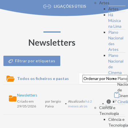
Artes
LIGAÇÕES ÚTEIS
Artes
Há
Música
na Lima
Plano
Nacional
Newsletters
das
Artes
Plano
Filtrar por etiquetas
Nacional
de
Cinema
Todos os ficheiros e pastas
Plano
Nacio
de
Newsletters
Cine
27
Criado em
por Sergio
Atualizado
há 2
Cinel
•
•
29/05/2026
Paiva
meses atrás
itens
Ciência e
Tecnologia
Ciência e
Tecnologi