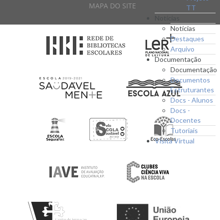
MAPA DO SITE
TT
Notícias
Notícias
Destaques
Arquivo
Documentação
Documentação
Documentos
Estruturantes
Docs - Alunos
Docs -
Docentes
Tutoriais
Visita Virtual