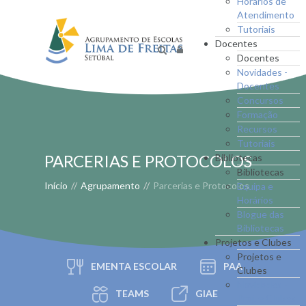
Horários de
Atendimento
Tutoriais
Docentes
Docentes
Novidades -
Docentes
Concursos
Formação
Recursos
Tutoriais
PARCERIAS E PROTOCOLOS
Bibliotecas
Bibliotecas
Início
//
Agrupamento
//
Parcerias e Protocolos
Equipa e
Horários
Blogue das
Bibliotecas
Projetos e Clubes
Projetos e
EMENTA ESCOLAR
PAA
Clubes
Novidades -
TEAMS
GIAE
Proj. e Clubes