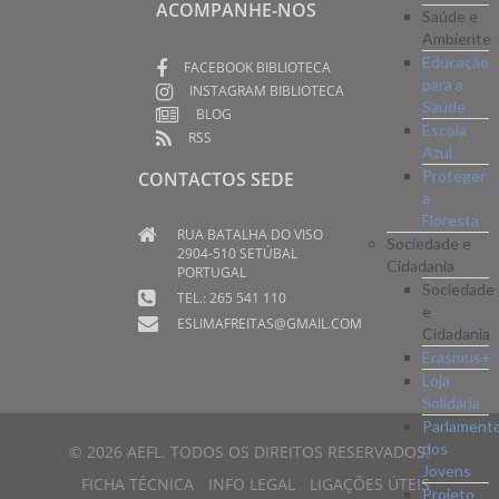
ACOMPANHE-NOS
Saúde e
Ambiente
Educação
FACEBOOK BIBLIOTECA
para a
INSTAGRAM BIBLIOTECA
Saúde
BLOG
Escola
RSS
Azul
Proteger
CONTACTOS SEDE
a
Floresta
RUA BATALHA DO VISO
Sociedade e
2904-510 SETÚBAL
Cidadania
PORTUGAL
Sociedade
TEL.: 265 541 110
e
ESLIMAFREITAS@GMAIL.COM
Cidadania
Erasmus+
Loja
Solidária
Parlament
dos
© 2026 AEFL. TODOS OS DIREITOS RESERVADOS.
Jovens
FICHA TÉCNICA
INFO LEGAL
LIGAÇÕES ÚTEIS
Projeto