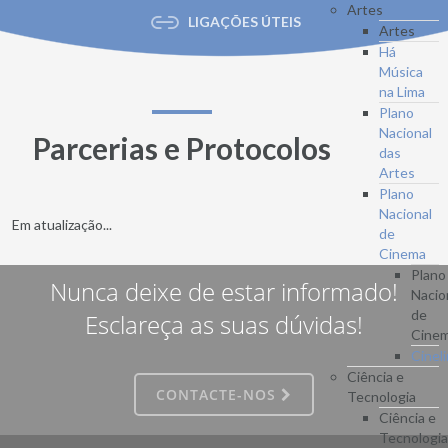
Artes
LIGAÇÕES ÚTEIS
Artes
Há
Música
na Lima
Plano
Nacional
Parcerias e Protocolos
das
Artes
Plano
Nacional
Em atualização...
de
Cinema
Plano
Nunca deixe de estar informado!
Nacio
de
Esclareça as suas dúvidas!
Cine
Cinel
Ciência e
CONTACTE-NOS
Tecnologia
Ciência e
Tecnologi