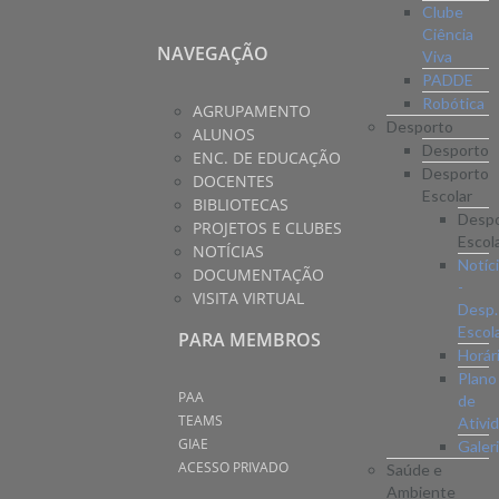
Clube
Ciência
NAVEGAÇÃO
Viva
PADDE
Robótica
AGRUPAMENTO
Desporto
ALUNOS
Desporto
ENC. DE EDUCAÇÃO
Desporto
DOCENTES
Escolar
BIBLIOTECAS
Desp
PROJETOS E CLUBES
Escol
NOTÍCIAS
Notíc
DOCUMENTAÇÃO
-
VISITA VIRTUAL
Desp.
Escol
PARA MEMBROS
Horár
Plano
PAA
de
TEAMS
Ativi
GIAE
Galer
ACESSO PRIVADO
Saúde e
Ambiente