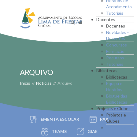
Horários de
Atendimento
Tutoriais
Docentes
Docentes
Novidades -
Docentes
Concursos
Formação
Recursos
Tutoriais
ARQUIVO
Bibliotecas
Bibliotecas
Início
//
Notícias
//
Arquivo
Equipa e
Horários
Blogue das
Bibliotecas
Projetos e Clubes
Projetos e
EMENTA ESCOLAR
PAA
Clubes
Novidades -
TEAMS
GIAE
Proj. e Clubes