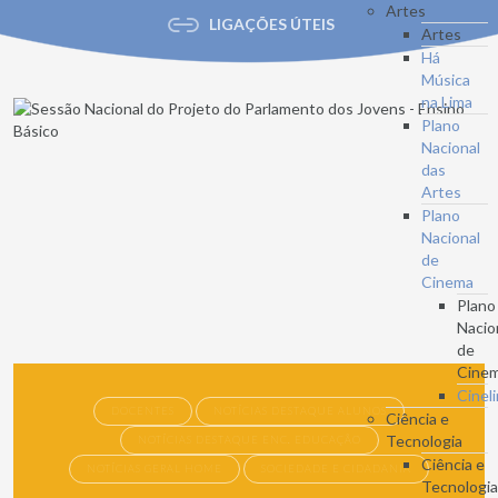
Artes
LIGAÇÕES ÚTEIS
Artes
Há
Música
na Lima
Plano
Nacional
das
Artes
Plano
Nacional
de
Cinema
Plano
Nacio
de
Cine
Cinel
DOCENTES
NOTÍCIAS DESTAQUE ALUNOS
Ciência e
Tecnologia
NOTÍCIAS DESTAQUE ENC. EDUCAÇÃO
Ciência e
NOTÍCIAS GERAL HOME
SOCIEDADE E CIDADANIA
Tecnologi