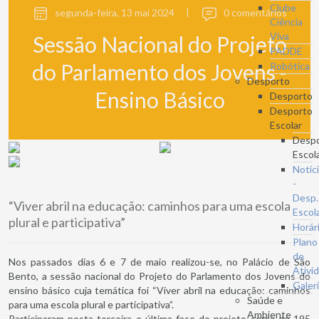
Clube
segunda-feira, 13 mai 2024
|
0 comentários
Ciência
Viva
Sessão Nacional do Projeto
PADDE
do Parlamento dos Jovens -
Robótica
Desporto
Ensino Básico
Desporto
Desporto
Escolar
Desp
Escol
Notíc
-
Desp.
“Viver abril na educação: caminhos para uma escola
Escol
plural e participativa”
Horár
Plano
de
Nos passados dias 6 e 7 de maio realizou-se, no Palácio de São
Ativi
Bento, a sessão nacional do Projeto do Parlamento dos Jovens do
Galer
ensino básico cuja temática foi “Viver abril na educação: caminhos
Saúde e
para uma escola plural e participativa”.
Ambiente
Participaram nesta terceira e última fase do projeto cerca de 195