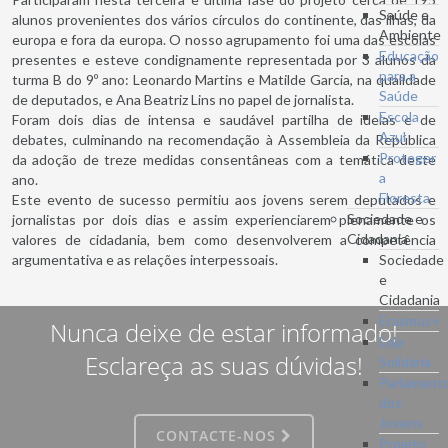
Saúde e
alunos provenientes dos vários círculos do continente, das ilhas, da
Ambiente
europa e fora da europa. O nosso agrupamento foi uma das escolas
Educação
presentes e esteve condignamente representada por 3 alunos da
para a
turma B do 9º ano: Leonardo Martins e Matilde Garcia, na qualidade
Saúde
de deputados, e Ana Beatriz Lins no papel de jornalista.
Escola
Foram dois dias de intensa e saudável partilha de ideias e de
Azul
debates, culminando na recomendação à Assembleia da República
Proteger
da adoção de treze medidas consentâneas com a temática deste
a
ano.
Floresta
Este evento de sucesso permitiu aos jovens serem deputados e
Sociedade e
jornalistas por dois dias e assim experienciarem plenamente os
Cidadania
valores de cidadania, bem como desenvolverem a competência
argumentativa e as relações interpessoais.
Sociedade
e
Cidadania
Erasmus+
Nunca deixe de estar informado!
Loja
Esclareça as suas dúvidas!
Solidária
Parlament
dos
Jovens
CONTACTE-NOS
Projeto