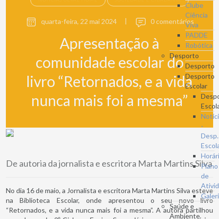
Clube
Ciência
quarta-feira, 22 mai 2024
|
0 comentários
Viva
PADDE
Apresentação à
Robótica
Desporto
comunidade escolar do
Desporto
Desporto
livro “Retornados, e a vida
Escolar
nunca mais foi a mesma”
Desp
Escol
Notíc
-
Desp.
Escol
Horár
De autoria da jornalista e escritora Marta Martins Silva
Plano
de
Ativi
No dia 16 de maio, a Jornalista e escritora Marta Martins Silva esteve
Galer
na Biblioteca Escolar, onde apresentou o seu novo livro
Saúde e
“Retornados, e a vida nunca mais foi a mesma”. A autora partilhou
Ambiente