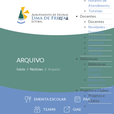
Horários de
Atendimento
Tutoriais
Docentes
Docentes
Novidades -
Docentes
Concursos
Formação
Recursos
Tutoriais
ARQUIVO
Bibliotecas
Bibliotecas
Início
//
Notícias
//
Arquivo
Equipa e
Horários
Blogue das
Bibliotecas
Projetos e Clubes
Projetos e
EMENTA ESCOLAR
PAA
Clubes
Novidades -
TEAMS
GIAE
Proj. e Clubes