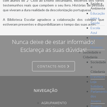
com alunos do 2º Ciclo ao Ensino Secundário, excertos dos vários
Saúde e
testemunhos reais que compõem o seu livro. Histórias de pessoas
Ambiente
que viveram a dura realidade da descolonização portuguesa.
Educação
para a
A Biblioteca Escolar agradece a colaboração dos colegas que
Saúde
estiveram presentes e disponibilizaram o tempo das suas aulas.
Escola
Azul
Proteger
Nunca deixe de estar informado!
a
Floresta
Esclareça as suas dúvidas!
Sociedade e
Cidadania
Sociedade
CONTACTE-NOS
e
Cidadania
Erasmus+
Loja
Solidária
NAVEGAÇÃO
Parlament
dos
Jovens
AGRUPAMENTO
Projeto