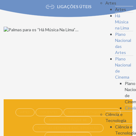
Artes
LIGAÇÕES ÚTEIS
Artes
Há
Música
na Lima
Plano
Nacional
das
Artes
Plano
Nacional
de
Cinema
Plano
Nacio
de
Cine
Cinel
ARTES
DOCENTES
NOTÍCIAS DESTAQUE ALUNOS
Ciência e
Tecnologia
NOTÍCIAS DESTAQUE BE
Ciência e
NOTÍCIAS DESTAQUE ENC. EDUCAÇÃO
Tecnologi
NOTÍCIAS GERAL HOME