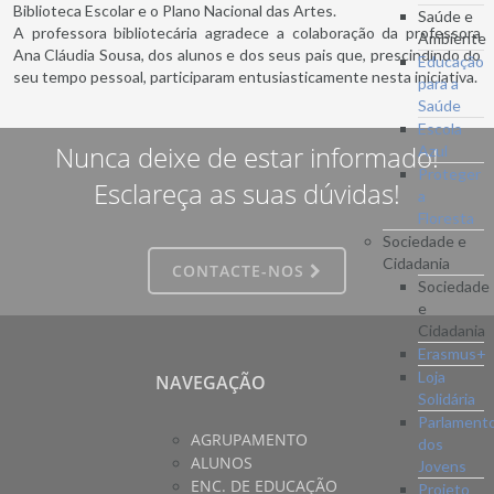
Biblioteca Escolar e o Plano Nacional das Artes.
Saúde e
A professora bibliotecária agradece a colaboração da professora
Ambiente
Ana Cláudia Sousa, dos alunos e dos seus pais que, prescindindo do
Educação
seu tempo pessoal, participaram entusiasticamente nesta iniciativa.
para a
Saúde
Escola
Nunca deixe de estar informado!
Azul
Proteger
Esclareça as suas dúvidas!
a
Floresta
Sociedade e
Cidadania
CONTACTE-NOS
Sociedade
e
Cidadania
Erasmus+
Loja
NAVEGAÇÃO
Solidária
Parlament
AGRUPAMENTO
dos
ALUNOS
Jovens
ENC. DE EDUCAÇÃO
Projeto