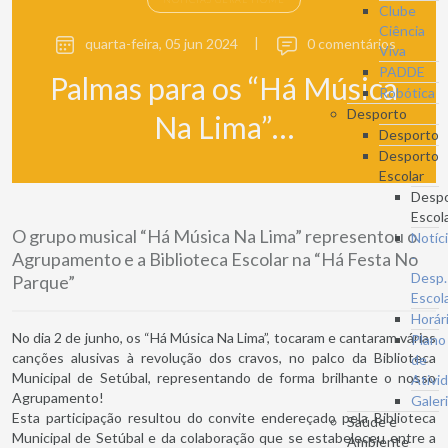
Clube
Ciência
quarta-feira, 05 jun 2024
|
0 comentários
Viva
PADDE
Palmas para os “Há Música
Robótica
Desporto
Na Lima”…
Desporto
Desporto
Escolar
Desp
Escol
O grupo musical “Há Música Na Lima” representou o
Notíc
Agrupamento e a Biblioteca Escolar na “Há Festa No
-
Desp.
Parque”
Escol
Horár
No dia 2 de junho, os “Há Música Na Lima”, tocaram e cantaram várias
Plano
canções alusivas à revolução dos cravos, no palco da Biblioteca
de
Municipal de Setúbal, representando de forma brilhante o nosso
Ativi
Agrupamento!
Galer
Esta participação resultou do convite endereçado pela Biblioteca
Saúde e
Municipal de Setúbal e da colaboração que se estabeleceu entre a
Ambiente