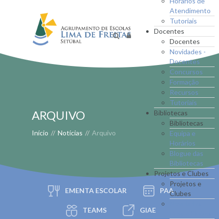
Horários de
Atendimento
Tutoriais
Docentes
Docentes
Novidades -
Docentes
Concursos
Formação
Recursos
Tutoriais
ARQUIVO
Bibliotecas
Bibliotecas
Início
//
Notícias
//
Arquivo
Equipa e
Horários
Blogue das
Bibliotecas
Projetos e Clubes
Projetos e
EMENTA ESCOLAR
PAA
Clubes
Novidades -
TEAMS
GIAE
Proj. e Clubes