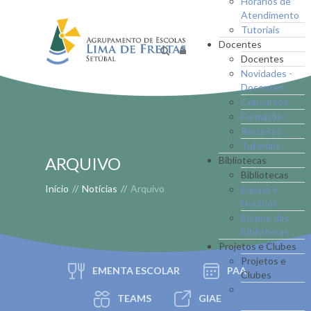
Horários de
Atendimento
Tutoriais
Docentes
Docentes
Novidades -
Docentes
Concursos
Formação
Recursos
Tutoriais
ARQUIVO
Bibliotecas
Bibliotecas
Início
//
Notícias
//
Arquivo
Equipa e
Horários
Blogue das
Bibliotecas
Projetos e Clubes
Projetos e
EMENTA ESCOLAR
PAA
Clubes
Novidades -
TEAMS
GIAE
Proj. e Clubes