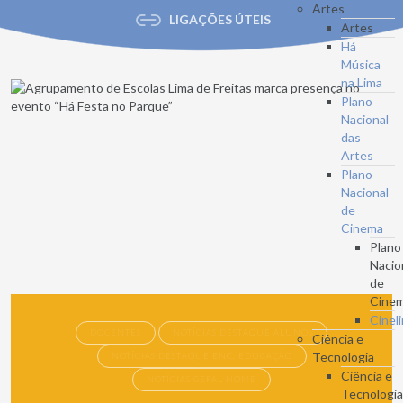
Artes
LIGAÇÕES ÚTEIS
Artes
Há
Música
na Lima
Plano
Nacional
das
Artes
Plano
Nacional
de
Cinema
Plano
Nacio
de
Cine
Cinel
DOCENTES
NOTÍCIAS DESTAQUE ALUNOS
Ciência e
Tecnologia
NOTÍCIAS DESTAQUE ENC. EDUCAÇÃO
Ciência e
NOTÍCIAS GERAL HOME
Tecnologi