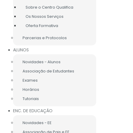
Sobre o Centro Qualifica
Os Nossos Serviços
Oferta Formativa
IAS DESTAQUE HOME
Parcerias e Protocolos
Disciplinar)
ALUNOS
Novidades - Alunos
Associação de Estudantes
Exames
rupamento
Horários
Tutoriais
ficações dos comportamentos e respetivas medidas a
ENC. DE EDUCAÇÃO
Novidades - EE
Associação de Pais e EE