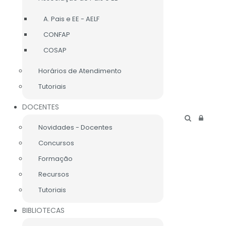
A. Pais e EE - AELF
CONFAP
CONTACTE-NOS
COSAP
Horários de Atendimento
Tutoriais
CONTACTOS SEDE
DOCENTES
RUA BATALHA DO VISO
2904-510 SETÚBAL
Novidades - Docentes
PORTUGAL
Concursos
TEL.: 265 541 110
ESLIMAFREITAS@GMAIL.COM
Formação
Recursos
Tutoriais
BIBLIOTECAS