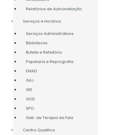
Relatórios de Autoavaliação
Serviços e Horários
Serviços Administrativos
Bibliotecas
Bufete e Refeitório
Papelaria e Reprografia
EMAEI
GAJ
GIS
GOD
SPO
Gab. de Terapia da Fala
Centro Qualifica