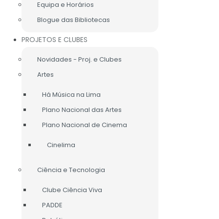
Equipa e Horários
Blogue das Bibliotecas
CA
INFO LEGAL
LIGAÇÕES ÚTEIS
MAPA DO SITE
PROJETOS E CLUBES
Novidades - Proj. e Clubes
Artes
Há Música na Lima
Plano Nacional das Artes
Plano Nacional de Cinema
Cinelima
Ciência e Tecnologia
Clube Ciência Viva
PADDE