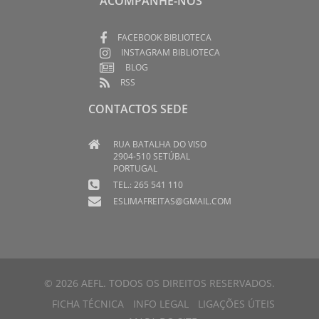
ACOMPANHE-NOS
FACEBOOK BIBLIOTECA
INSTAGRAM BIBLIOTECA
BLOG
RSS
CONTACTOS SEDE
RUA BATALHA DO VISO
2904-510 SETÚBAL
PORTUGAL
TEL.: 265 541 110
ESLIMAFREITAS@GMAIL.COM
© 2026 AEFL. TODOS OS DIREITOS RESERVADOS.
FICHA TÉCNICA
INFO LEGAL
LIGAÇÕES ÚTEIS