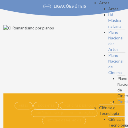
Artes
LIGAÇÕES ÚTEIS
Artes
Há
Música
na Lima
Plano
Nacional
das
Artes
Plano
Nacional
de
Cinema
Plano
Nacio
de
Cine
Cinel
ARTES
DOCENTES
NOTÍCIAS DESTAQUE ALUNOS
Ciência e
Tecnologia
NOTÍCIAS DESTAQUE ENC. EDUCAÇÃO
Ciência e
NOTÍCIAS GERAL HOME
Tecnologi