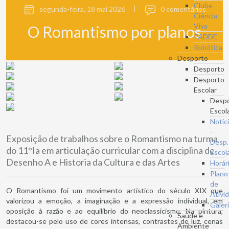
Clube
segunda-feira, 18 mai 2026
|
0 comentários
Ciência
Viva
O Romantismo por planos
PADDE
Robótica
Desporto
Desporto
Desporto
Escolar
Desp
Escol
Notíc
-
Exposição de trabalhos sobre o Romantismo na turma
Desp.
do 11°Ia em articulação curricular com a disciplina de
Escol
Desenho A e Historia da Cultura e das Artes
Horár
Plano
de
O Romantismo foi um movimento artístico do século XIX que
Ativi
valorizou a emoção, a imaginação e a expressão individual, em
Galer
oposição à razão e ao equilíbrio do neoclassicismo. Na pintura,
Saúde e
destacou-se pelo uso de cores intensas, contrastes de luz, cenas
Ambiente