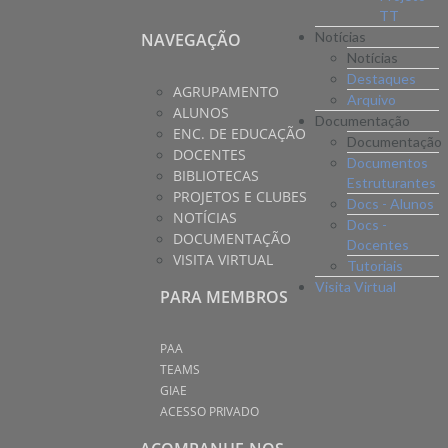
TT
Notícias
NAVEGAÇÃO
Notícias
Destaques
AGRUPAMENTO
Arquivo
ALUNOS
Documentação
ENC. DE EDUCAÇÃO
Documentação
DOCENTES
Documentos
BIBLIOTECAS
Estruturantes
PROJETOS E CLUBES
Docs - Alunos
NOTÍCIAS
Docs -
DOCUMENTAÇÃO
Docentes
VISITA VIRTUAL
Tutoriais
Visita Virtual
PARA MEMBROS
PAA
TEAMS
GIAE
ACESSO PRIVADO