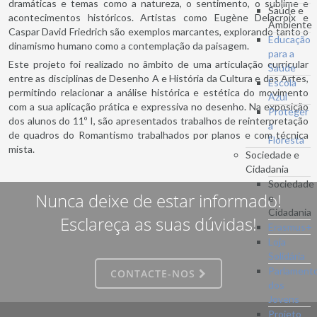
dramáticas e temas como a natureza, o sentimento, o sublime e
Saúde e
acontecimentos históricos. Artistas como Eugène Delacroix e
Ambiente
Caspar David Friedrich são exemplos marcantes, explorando tanto o
Educação
dinamismo humano como a contemplação da paisagem.
para a
Este projeto foi realizado no âmbito de uma articulação curricular
Saúde
entre as disciplinas de Desenho A e História da Cultura e das Artes,
Escola
permitindo relacionar a análise histórica e estética do movimento
Azul
com a sua aplicação prática e expressiva no desenho. Na exposição
Proteger
dos alunos do 11º I, são apresentados trabalhos de reinterpretação
a
de quadros do Romantismo trabalhados por planos e com técnica
Floresta
mista.
Sociedade e
Cidadania
Sociedade
Nunca deixe de estar informado!
e
Cidadania
Esclareça as suas dúvidas!
Erasmus+
Loja
Solidária
Parlament
CONTACTE-NOS
dos
Jovens
Projeto