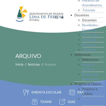
Horários de
Atendimento
Tutoriais
Docentes
Docentes
Novidades -
Docentes
Concursos
Formação
Recursos
Tutoriais
ARQUIVO
Bibliotecas
Bibliotecas
Início
//
Notícias
//
Arquivo
Equipa e
Horários
Blogue das
Bibliotecas
Projetos e Clubes
Projetos e
EMENTA ESCOLAR
PAA
Clubes
Novidades -
TEAMS
GIAE
Proj. e Clubes