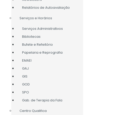
Relatórios de Autoavaliação
Serviços e Horários
Serviços Administrativos
Bibliotecas
Bufete e Refeitório
Papelaria e Reprografia
EMAEI
GAJ
GIS
GOD
SPO
Gab. de Terapia da Fala
Centro Qualifica