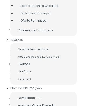
Sobre o Centro Qualifica
Os Nossos Serviços
Oferta Formativa
ME
SOCIEDADE E CIDADANIA
Parcerias e Protocolos
ALUNOS
Novidades - Alunos
Associação de Estudantes
Exames
 livro "Da Saudade" e a partir do mesmo,
Horários
Tutoriais
até aos nossos dias, como é o caso do Halloween.
ENC. DE EDUCAÇÃO
Novidades - EE
Associação de Pais e EE