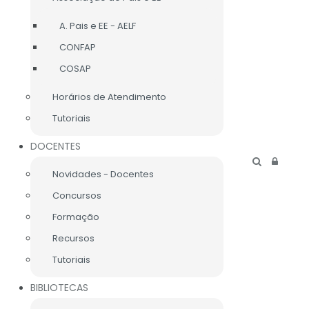
CONTACTE-NOS
A. Pais e EE - AELF
CONFAP
COSAP
CONTACTOS SEDE
Horários de Atendimento
RUA BATALHA DO VISO
Tutoriais
2904-510 SETÚBAL
PORTUGAL
DOCENTES
TEL.: 265 541 110
ESLIMAFREITAS@GMAIL.COM
Novidades - Docentes
Concursos
Formação
Recursos
Tutoriais
BIBLIOTECAS
CA
INFO LEGAL
LIGAÇÕES ÚTEIS
MAPA DO SITE