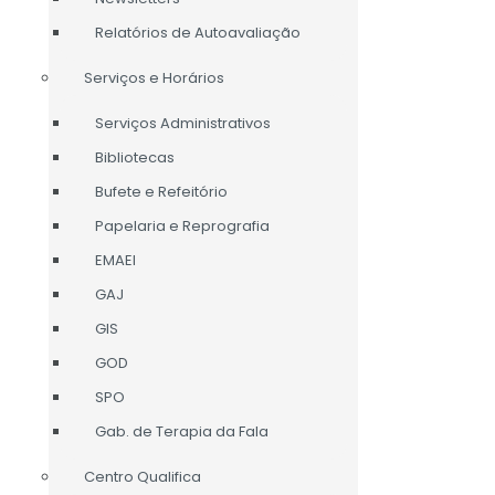
Relatórios de Autoavaliação
Serviços e Horários
Serviços Administrativos
Bibliotecas
Bufete e Refeitório
Papelaria e Reprografia
EMAEI
GAJ
GIS
GOD
SPO
Gab. de Terapia da Fala
Centro Qualifica