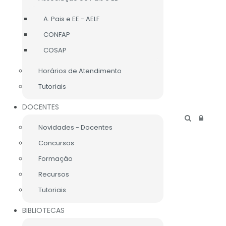
A. Pais e EE - AELF
CONFAP
COSAP
CONTACTE-NOS
Horários de Atendimento
Tutoriais
CONTACTOS SEDE
DOCENTES
Novidades - Docentes
RUA BATALHA DO VISO
2904-510 SETÚBAL
Concursos
PORTUGAL
TEL.: 265 541 110
Formação
ESLIMAFREITAS@GMAIL.COM
Recursos
Tutoriais
BIBLIOTECAS