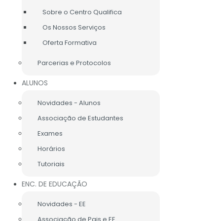
Sobre o Centro Qualifica
Os Nossos Serviços
Oferta Formativa
Parcerias e Protocolos
ALUNOS
Novidades - Alunos
Associação de Estudantes
Exames
Horários
Tutoriais
s frentes e promoção da coesão social, no âmbito do
nta em princípios de cidadania ativa e responsabilidade
ENC. DE EDUCAÇÃO
dos dentro da nossa comunidade escolar.
Novidades - EE
Associação de Pais e EE