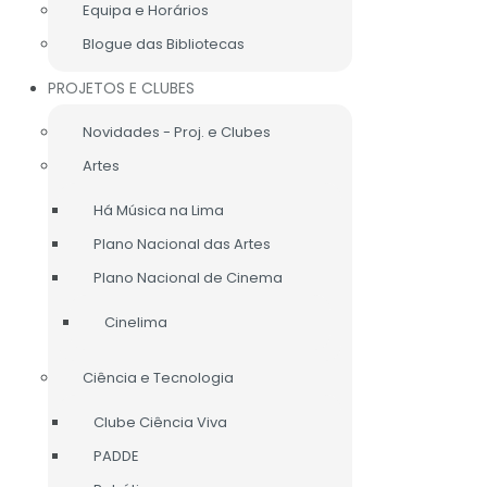
Equipa e Horários
Blogue das Bibliotecas
PROJETOS E CLUBES
CA
INFO LEGAL
LIGAÇÕES ÚTEIS
MAPA DO SITE
Novidades - Proj. e Clubes
Artes
Há Música na Lima
Plano Nacional das Artes
Plano Nacional de Cinema
Cinelima
Ciência e Tecnologia
Clube Ciência Viva
PADDE