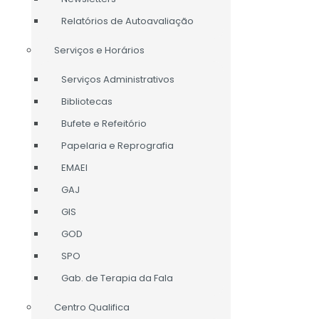
Relatórios de Autoavaliação
Serviços e Horários
Serviços Administrativos
Bibliotecas
Bufete e Refeitório
Papelaria e Reprografia
EMAEI
GAJ
GIS
GOD
SPO
Gab. de Terapia da Fala
Centro Qualifica