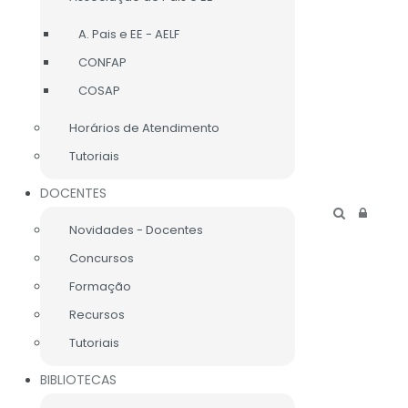
A. Pais e EE - AELF
CONFAP
CONTACTOS SEDE
COSAP
Horários de Atendimento
RUA BATALHA DO VISO
2904-510 SETÚBAL
Tutoriais
PORTUGAL
TEL.: 265 541 110
DOCENTES
ESLIMAFREITAS@GMAIL.COM
Novidades - Docentes
Concursos
Formação
Recursos
Tutoriais
BIBLIOTECAS
CA
INFO LEGAL
LIGAÇÕES ÚTEIS
MAPA DO SITE