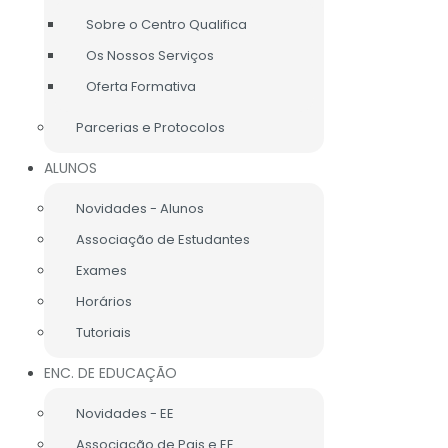
Sobre o Centro Qualifica
Os Nossos Serviços
Oferta Formativa
Parcerias e Protocolos
o
ALUNOS
Novidades - Alunos
Associação de Estudantes
Exames
Horários
Tutoriais
Vésperas de Liberdade". Tudo vai acontecer no dia 26
ENC. DE EDUCAÇÃO
Novidades - EE
CONTACTE-NOS
Associação de Pais e EE